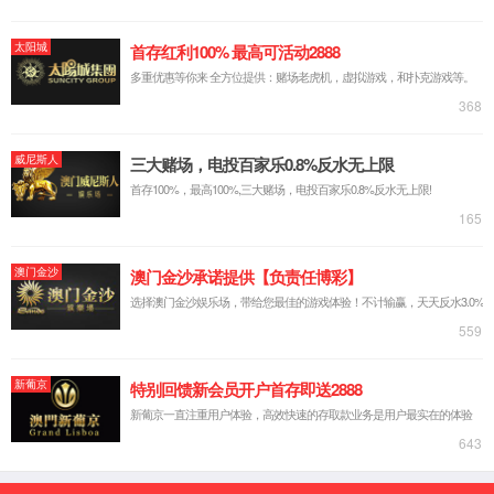
万豪
喜来登
华发集团
中化能源
中集
深能源
大族
宝武钢铁集团
中国中铁
中海油